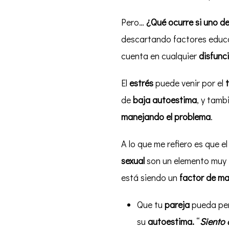
Pero…
¿Qué ocurre si uno de
descartando factores educat
cuenta en cualquier
disfunc
El
estrés
puede venir por el
de
baja autoestima
, y tamb
manejando el problema
.
A lo que me refiero es que el
sexual
son un elemento muy 
está siendo un
factor de m
Que tu
pareja
pueda per
su
autoestima.
“
Siento 