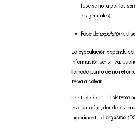
fase se nota por las
sen
los genitales).
Fase de
expulsión
del
s
La
eyaculación
depende de
información sensitiva. Cuan
llamado
punto de no retorn
te va a salvar.
Controlado por el
sistema 
involuntarias, donde los mú
experimenta el
orgasmo
. ¡