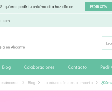
Si quieres pedir tu próxima cita haz clic en
PEDIR CITA
as.com
Busca
eja en Alicante
Blog
Colaboraciones
Contacto
Pedir 
Tresáncoras
Blog
La educación sexual importa
¿Cómo 