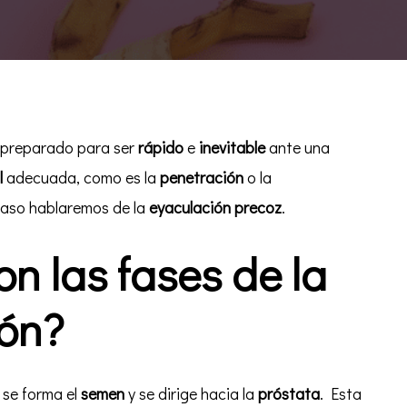
¿Cómo
afecta
la
eyaculación
precoz
en
la
o preparado para ser
rápido
e
inevitable
ante una
pareja?
l
adecuada, como es la
penetración
o la
caso hablaremos de la
eyaculación precoz
.
on las fases de la
ón?
se forma el
semen
y se dirige hacia la
próstata
. Esta