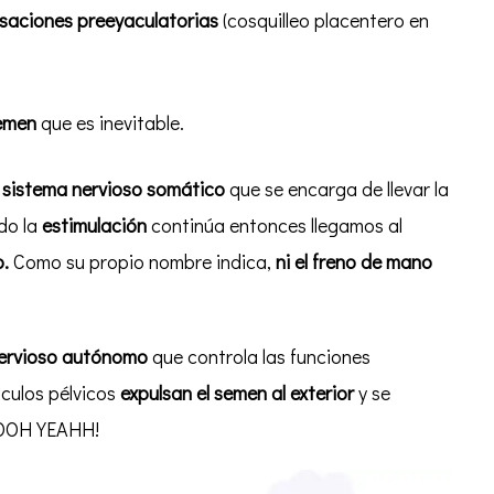
saciones preeyaculatorias
(cosquilleo placentero en
emen
que es inevitable.
l
sistema nervioso somático
que se encarga de llevar la
do la
estimulación
continúa entonces llegamos al
o.
Como su propio nombre indica,
ni el freno de mano
nervioso autónomo
que controla las funciones
sculos pélvicos
expulsan el semen al exterior
y se
OOOH YEAHH!