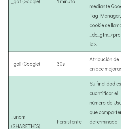
_gat (Google)
1 minuto
mediante Google
Tag Manager, es
cookie se llamará
_dc_gtm_<propert
id>.
Atribución de
_gali (Google)
30s
enlace mejorada.
Su finalidad es
cuantificar el
número de Usuari
que comparten un
_unam
Persistente
determinado
(SHARETHIS)