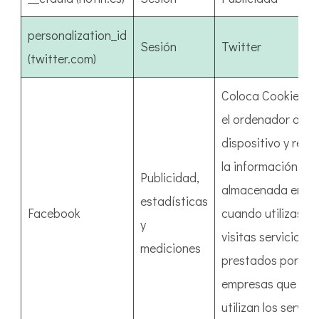
personalization_id
Sesión
Twitter
(twitter.com)
Coloca Cookies e
el ordenador o
dispositivo y reci
la información
Publicidad,
almacenada en ell
estadísticas
Facebook
cuando utilizas o
y
visitas servicios
mediciones
prestados por otr
empresas que
utilizan los servici