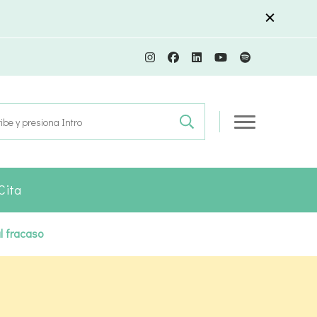
r:
Cita
l fracaso