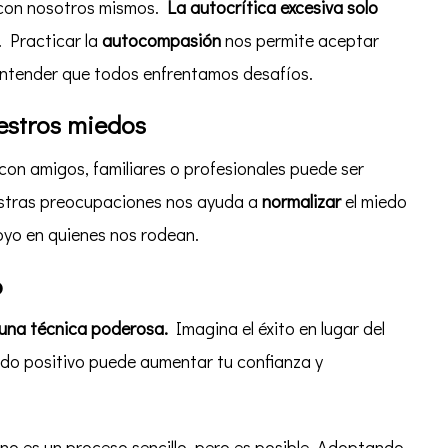
con nosotros mismos.
La autocrítica excesiva solo
. Practicar la
autocompasión
nos permite aceptar
entender que todos enfrentamos desafíos.
estros miedos
on amigos, familiares o profesionales puede ser
estras preocupaciones nos ayuda a
normalizar
el miedo
oyo en quienes nos rodean.
o
s una técnica poderosa.
Imagina el éxito en lugar del
tado positivo puede aumentar tu confianza y
no es un proceso sencillo, pero es posible. Adoptando