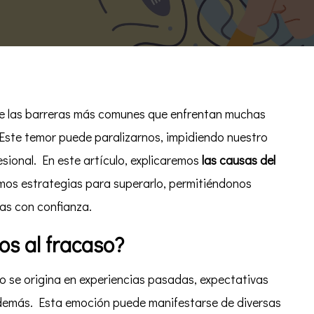
Cómo
superar
el
miedo
al
fracaso
e las barreras más comunes que enfrentan muchas
 Este temor puede paralizarnos, impidiendo nuestro
esional. En este artículo, explicaremos
las causas del
mos estrategias para superarlo, permitiéndonos
as con confianza.
s al fracaso?
 se origina en experiencias pasadas, expectativas
s demás. Esta emoción puede manifestarse de diversas