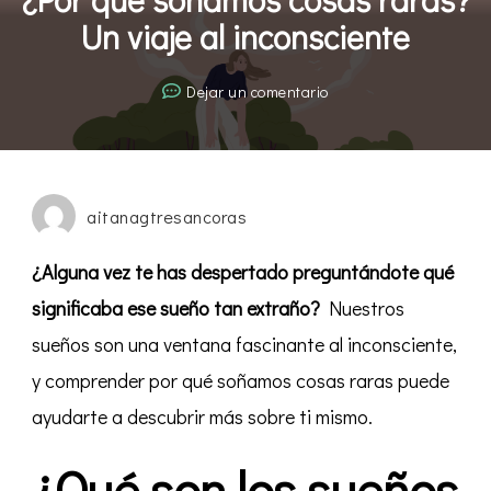
Un viaje al inconsciente
en
Dejar un comentario
¿Por
qué
soñamos
cosas
aitanagtresancoras
raras?
Un
¿Alguna vez te has despertado preguntándote qué
viaje
significaba ese sueño tan extraño?
Nuestros
al
sueños son una ventana fascinante al inconsciente,
inconsciente
y comprender por qué soñamos cosas raras puede
ayudarte a descubrir más sobre ti mismo.
¿Qué son los sueños