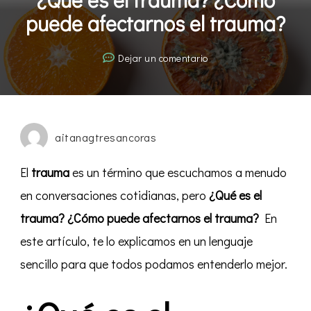
puede afectarnos el trauma?
en
Dejar un comentario
¿Qué
es
el
trauma?
aitanagtresancoras
¿Cómo
puede
El
trauma
es un término que escuchamos a menudo
afectarnos
en conversaciones cotidianas, pero
¿Qué es el
el
trauma? ¿Cómo puede afectarnos el trauma?
En
trauma?
este artículo, te lo explicamos en un lenguaje
sencillo para que todos podamos entenderlo mejor.