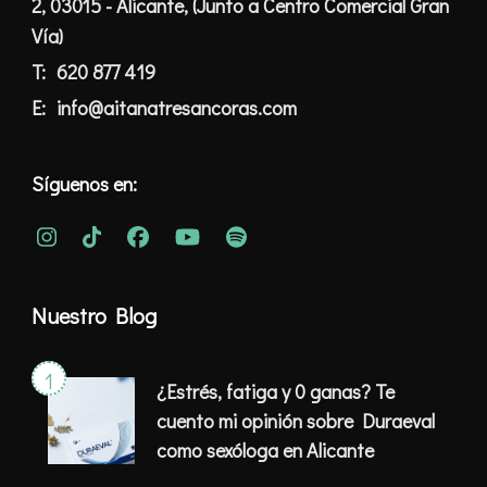
2, 03015 - Alicante, (Junto a Centro Comercial Gran
Vía)
T:
620 877 419
E:
info@aitanatresancoras.com
Síguenos en:
Nuestro Blog
¿Estrés, fatiga y 0 ganas? Te
cuento mi opinión sobre Duraeval
como sexóloga en Alicante