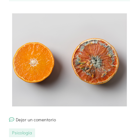
en
Dejar un comentario
¿Qué
Psicología
es