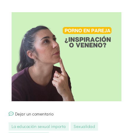
en
Dejar un comentario
Porno
La educación sexual importa
Sexualidad
en