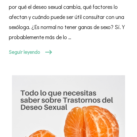
para
por qué el deseo sexual cambia, qué factores lo
entender
afectan y cuándo puede ser útil consultar con una
el
deseo
sexóloga. ¿Es normal no tener ganas de sexo? Sí. Y
sexual
probablemente más de lo …
Seguir leyendo