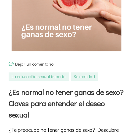
en
Dejar un comentario
¿Es
La educación sexual importa
Sexualidad
normal
no
¿Es normal no tener ganas de sexo?
tener
Claves para entender el deseo
ganas
de
sexual
sexo?
Claves
¿Te preocupa no tener ganas de sexo? Descubre