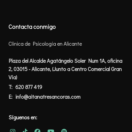
entradas
Contacta conmigo
Clínica de Psicología en Alicante
Plaza del Alcalde Agatángelo Soler Num 1A, oficina
2, 03015 - Alicante, (Junto a Centro Comercial Gran
Vía)
T:
620 877 419
E:
info@aitanatresancoras.com
Síguenos en: