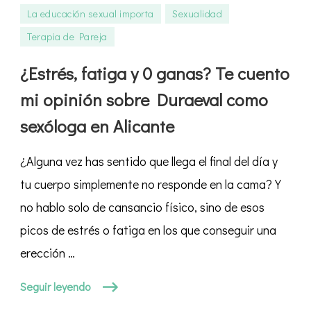
¿Estrés,
La educación sexual importa
Sexualidad
fatiga
Terapia de Pareja
y
0
¿Estrés, fatiga y 0 ganas? Te cuento
ganas?
Te
mi opinión sobre Duraeval como
cuento
sexóloga en Alicante
mi
opinión
¿Alguna vez has sentido que llega el final del día y
sobre
tu cuerpo simplemente no responde en la cama? Y
Duraeval
como
no hablo solo de cansancio físico, sino de esos
sexóloga
picos de estrés o fatiga en los que conseguir una
en
erección …
Alicante
Seguir leyendo