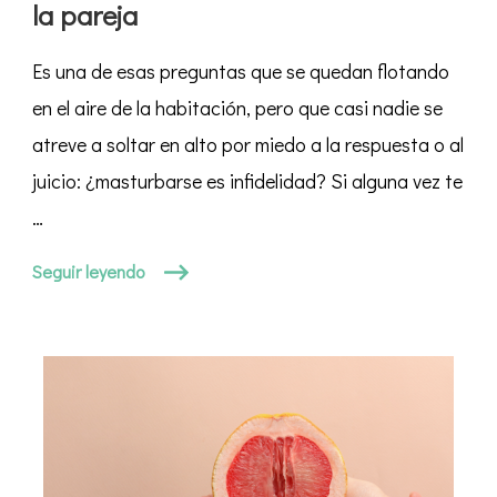
la pareja
en
la
Es una de esas preguntas que se quedan flotando
pareja
en el aire de la habitación, pero que casi nadie se
atreve a soltar en alto por miedo a la respuesta o al
juicio: ¿masturbarse es infidelidad? Si alguna vez te
…
Seguir leyendo