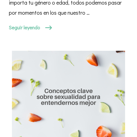
importa tu género o edad, todos podemos pasar
por momentos en los que nuestro …
Seguir leyendo