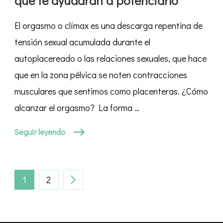
que te ayudarán a potenciarlo
consejos
El orgasmo o clímax es una descarga repentina de
que
te
tensión sexual acumulada durante el
ayudarán
autoplacereado o las relaciones sexuales, que hace
a
que en la zona pélvica se noten contracciones
potenciarlo
musculares que sentimos como placenteras. ¿Cómo
alcanzar el orgasmo? La forma …
Seguir leyendo
Paginación
PÁGINA
PÁGINA
1
2
de