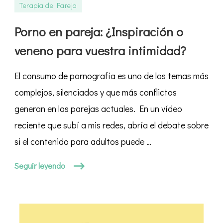
Terapia de Pareja
pareja:
¿Inspiración
Porno en pareja: ¿Inspiración o
o
veneno
veneno para vuestra intimidad?
para
vuestra
El consumo de pornografía es uno de los temas más
intimidad?
complejos, silenciados y que más conflictos
generan en las parejas actuales. En un vídeo
reciente que subí a mis redes, abría el debate sobre
si el contenido para adultos puede …
Seguir leyendo