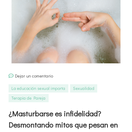
en
Dejar un comentario
¿Masturbarse
La educación sexual importa
Sexualidad
es
Terapia de Pareja
infidelidad?
Desmontando
¿Masturbarse es infidelidad?
mitos
que
Desmontando mitos que pesan en
pesan