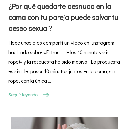
minutos
¿Por qué quedarte desnudo en la
(sin
cama con tu pareja puede salvar tu
ropa):
¿Por
deseo sexual?
qué
quedarte
Hace unos días compartí un vídeo en Instagram
desnudo
hablando sobre «El truco de los 10 minutos (sin
en
ropa)« y la respuesta ha sido masiva. La propuesta
la
es simple: pasar 10 minutos juntos en la cama, sin
cama
con
ropa, con la única …
tu
pareja
Seguir leyendo
puede
salvar
tu
deseo