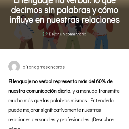
decimos sin palabras y cómo
influye en nuestras relaciones
en
Dejar un comentario
El
lenguaje
no
verbal:
aitanagtresancoras
lo
que
El lenguaje no verbal representa más del 60% de
decimos
nuestra comunicación diaria
, y a menudo transmite
sin
mucho más que las palabras mismas. Entenderlo
palabras
y
puede mejorar significativamente nuestras
cómo
relaciones personales y profesionales. ¡Descubre
influye
cómo!