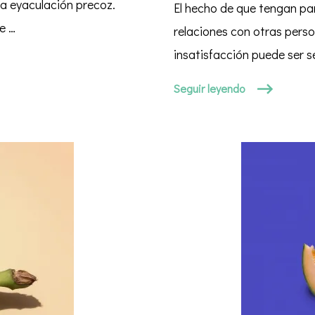
pareja
a eyaculación precoz.
El hecho de que tengan pa
P.2
e …
relaciones con otras perso
￼
insatisfacción puede ser s
Seguir leyendo