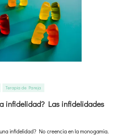
Terapia de Pareja
r
 infidelidad? Las infidelidades
idad?
idades
 una infidelidad? No creencia en la monogamia.