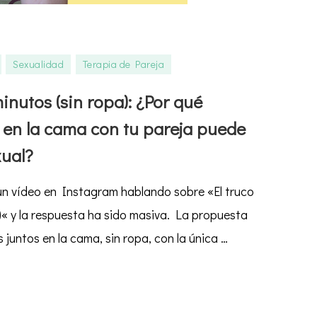
Sexualidad
Terapia de Pareja
minutos (sin ropa): ¿Por qué
en la cama con tu pareja puede
s
xual?
n vídeo en Instagram hablando sobre «El truco
a)« y la respuesta ha sido masiva. La propuesta
 juntos en la cama, sin ropa, con la única …
te
o