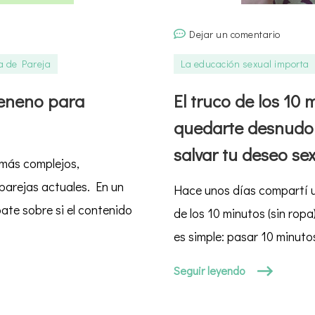
en
Dejar un comentario
El
a de Pareja
La educación sexual importa
truco
de
veneno para
El truco de los 10 
los
quedarte desnudo 
10
minuto
salvar tu deseo se
 más complejos,
(sin
ropa):
 parejas actuales. En un
Hace unos días compartí u
¿Por
bate sobre si el contenido
de los 10 minutos (sin rop
qué
es simple: pasar 10 minutos
quedar
desnud
Seguir leyendo
en
la
cama