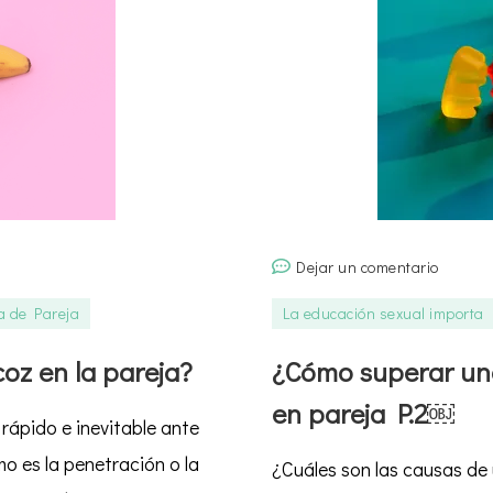
en
Dejar un comentario
¿Cómo
a de Pareja
La educación sexual importa
supera
una
oz en la pareja?
¿Cómo superar una
infidel
en pareja P.2￼
Las
 rápido e inevitable ante
infidel
o es la penetración o la
¿Cuáles son las causas de
en