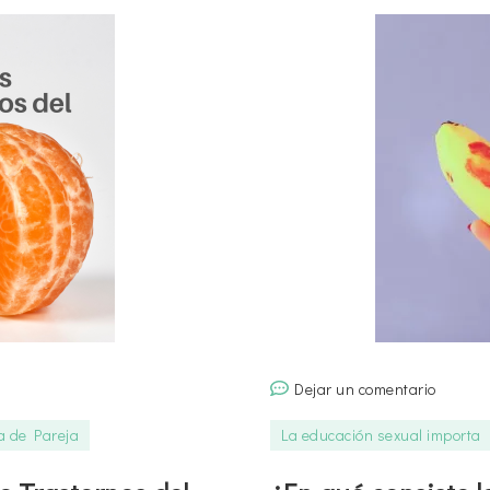
con
tu
pareja
puede
salvar
tu
deseo
sexual?
en
Dejar un comentario
¿En
a de Pareja
La educación sexual importa
qué
consist