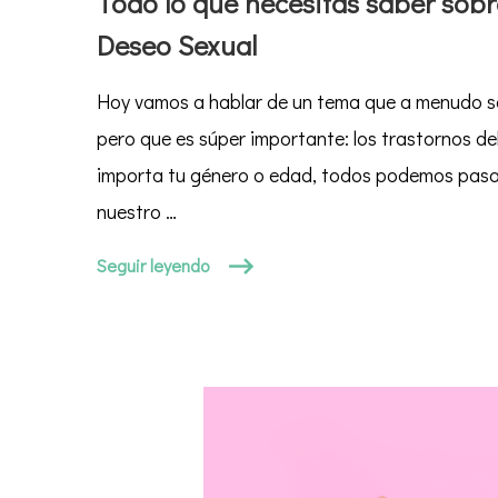
Todo lo que necesitas saber sobr
necesitas
Deseo Sexual
saber
sobre
Hoy vamos a hablar de un tema que a menudo s
Trastornos
del
pero que es súper importante: los trastornos d
Deseo
importa tu género o edad, todos podemos pasa
Sexual
nuestro …
Seguir leyendo