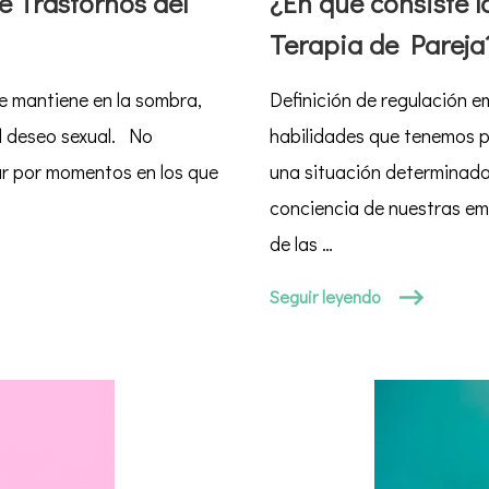
e Trastornos del
¿En qué consiste 
la
Terapia de Pareja
regulac
emocion
e mantiene en la sombra,
Definición de regulación e
en
Terapia
el deseo sexual. No
habilidades que tenemos 
de
r por momentos en los que
una situación determinad
Pareja?
conciencia de nuestras em
de las …
Seguir leyendo