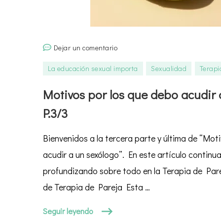
en
Dejar un comentario
Motivos
La educación sexual importa
Sexualidad
Terapi
por
los
Motivos por los que debo acudir 
que
P.3/3
debo
acudir
Bienvenidos a la tercera parte y última de “Mot
a
un
acudir a un sexólogo”. En este artículo contin
sexólogo
profundizando sobre todo en la Terapia de Pare
P.3/3
de Terapia de Pareja Esta …
Seguir leyendo