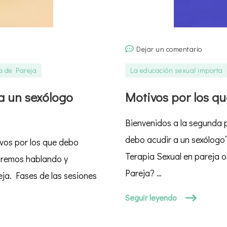
en
Dejar un comentario
Motivos
a de Pareja
La educación sexual importa
por
los
a un sexólogo
Motivos por los qu
que
debo
Bienvenidos a la segunda 
acudir
debo acudir a un sexólogo”
ivos por los que debo
al
sexólog
Terapia Sexual en pareja o
uaremos hablando y
P.2/3
Pareja? …
ja. Fases de las sesiones
Seguir leyendo