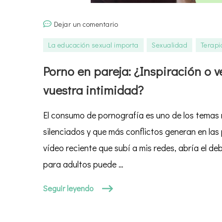
en
Dejar un comentario
Porno
La educación sexual importa
Sexualidad
Terapi
en
pareja:
Porno en pareja: ¿Inspiración o 
¿Inspiración
vuestra intimidad?
o
veneno
El consumo de pornografía es uno de los temas
para
vuestra
silenciados y que más conflictos generan en las
intimidad?
vídeo reciente que subí a mis redes, abría el de
para adultos puede …
Seguir leyendo