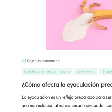
en
Dejar un comentario
¿Cómo
La educación sexual importa
Sexualidad
Terapi
afecta
la
¿Cómo afecta la eyaculación prec
eyaculación
precoz
La eyaculación es un reflejo preparado para ser
en
una estimulación afectivo-sexual adecuada, com
la