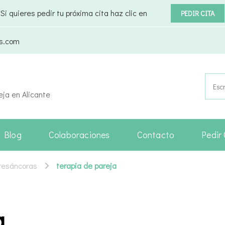
Si quieres pedir tu próxima cita haz clic en
PEDIR CITA
as.com
Busca
eja en Alicante
Blog
Colaboraciones
Contacto
Pedir 
Tresáncoras
terapia de pareja
a