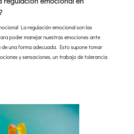
la regulación emocional en
?
ión
al
mocional La regulación emocional son las
para poder manejar nuestras emociones ante
a de una forma adecuada. Esto supone tomar
ociones y sensaciones, un trabajo de tolerancia