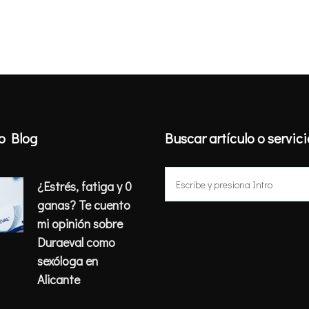
o Blog
Buscar artículo o servic
Buscar:
¿Estrés, fatiga y 0
ganas? Te cuento
mi opinión sobre
Duraeval como
sexóloga en
Alicante