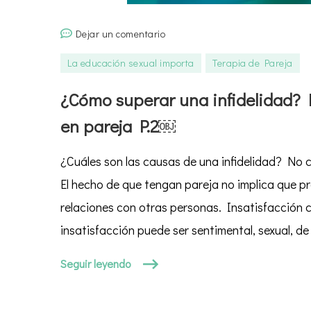
en
Dejar un comentario
¿Cómo
La educación sexual importa
Terapia de Pareja
superar
una
¿Cómo superar una infidelidad? L
infidelidad?
en pareja P.2￼
Las
infidelidades
¿Cuáles son las causas de una infidelidad? No 
en
pareja
El hecho de que tengan pareja no implica que p
P.2
relaciones con otras personas. Insatisfacción c
￼
insatisfacción puede ser sentimental, sexual, de
Seguir leyendo