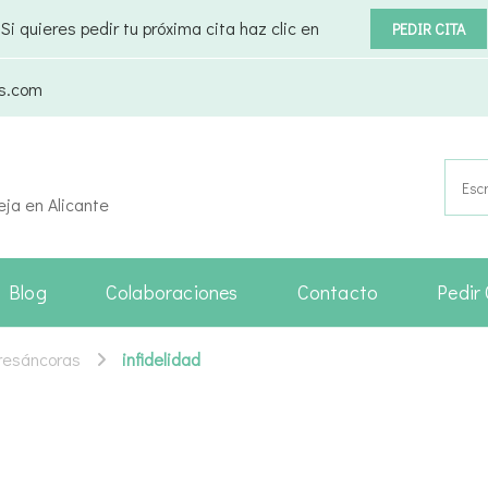
Si quieres pedir tu próxima cita haz clic en
PEDIR CITA
as.com
Busca
eja en Alicante
Blog
Colaboraciones
Contacto
Pedir 
Tresáncoras
infidelidad