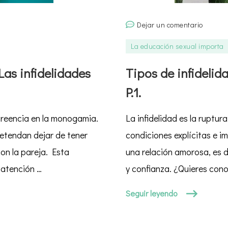
en
Dejar un comentario
Tipos
La educación sexual importa
de
infideli
as infidelidades
Tipos de infidelid
Las
P.1.
infidel
en
creencia en la monogamia.
La infidelidad es la ruptur
pareja
P.1.
retendan dejar de tener
condiciones explícitas e i
on la pareja. Esta
una relación amorosa, es de
 atención …
y confianza. ¿Quieres cono
Seguir leyendo