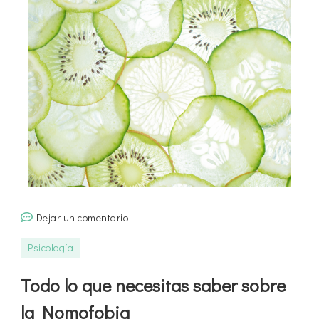
en
Dejar un comentario
Todo
Psicología
lo
que
Todo lo que necesitas saber sobre
necesitas
la Nomofobia
saber