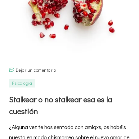
en
Dejar un comentario
Stalkear
Psicología
o
no
Stalkear o no stalkear esa es la
stalkear
cuestión
esa
es
¿Alguna vez te has sentado con amigxs, os habéis
la
cuestión
puesto en modo chismorreo sobre el nuevo amor de