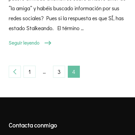
“la amiga” y habéis buscado información por sus
redes sociales? Pues si la respuesta es que SÍ, has
estado Stalkeando. El término …
Seguir leyendo
Paginación
PÁGINA
…
PÁGINA
PÁGINA
1
3
4
de
entradas
Contacta conmigo