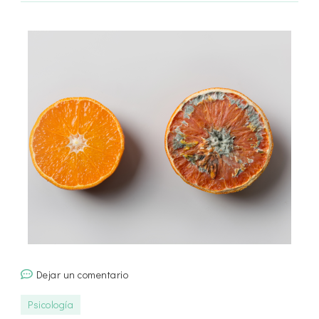
en
Dejar un comentario
¿Qué
Psicología
es