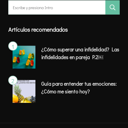
Buscar:
Artículos recomendados
¿Cómo superar una infidelidad? Las
infidelidades en pareja P.2￼
Guía para entender tus emociones:
¿Cómo me siento hoy?