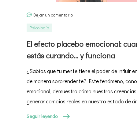
en
Dejar un comentario
El
Psicología
efecto
placebo
El efecto placebo emocional: cua
emocional:
estás curando… y funciona
cuando
crees
¿Sabías que tu mente tiene el poder de influir e
que
te
de manera sorprendente? Este fenómeno, cono
estás
emocional, demuestra cómo nuestras creencias
curando…
generar cambios reales en nuestro estado de án
y
funciona
Seguir leyendo