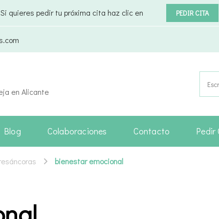
Si quieres pedir tu próxima cita haz clic en
PEDIR CITA
as.com
Busca
eja en Alicante
Blog
Colaboraciones
Contacto
Pedir 
Tresáncoras
bienestar emocional
onal