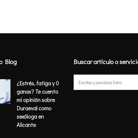
o Blog
Buscar artículo o servic
Buscar:
¿Estrés, fatiga y 0
ganas? Te cuento
mi opinión sobre
Duraeval como
sexóloga en
Alicante