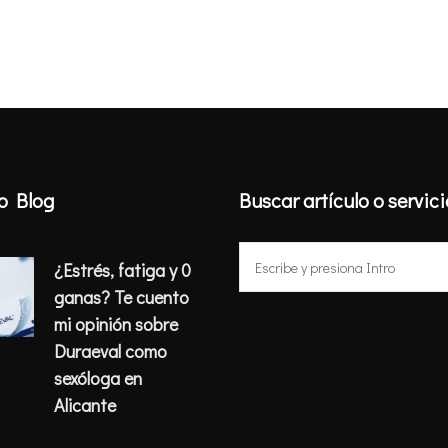
o Blog
Buscar artículo o servic
Buscar:
¿Estrés, fatiga y 0
ganas? Te cuento
mi opinión sobre
Duraeval como
sexóloga en
Alicante