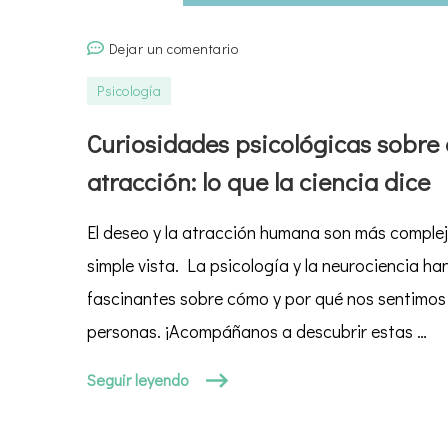
en
Dejar un comentario
Curiosidades
Psicología
psicológicas
sobre
Curiosidades psicológicas sobre e
el
atracción: lo que la ciencia dice
deseo
y
El deseo y la atracción humana son más complej
la
atracción:
simple vista. La psicología y la neurociencia h
lo
fascinantes sobre cómo y por qué nos sentimos
que
personas. ¡Acompáñanos a descubrir estas …
la
ciencia
Seguir leyendo
dice