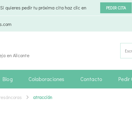
Si quieres pedir tu próxima cita haz clic en
PEDIR CITA
as.com
Busca
eja en Alicante
Blog
Colaboraciones
Contacto
Pedir 
Tresáncoras
atracción